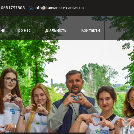
 0681757808
info@kamianske.caritas.ua
ини
Про нас
Діяльність
Контакти