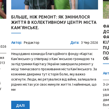
ЗВ
КА
ТА
ФАХІВЦІ ПРОЄКТУ «ГРОШОВА
ДОПОМОГА ТА СТІЙКІСТЬ ДЛЯ УКРАЇНИ,
ФАЗА IV» ЗДІЙСНИЛИ ВИЇЗД ДО СЕЛИЩА
Авт
КІЛЬЧЕНЬ САМАРІВСЬКОГО РАЙОНУ, ЩОБ
2026
ПІДТРИМАТИ МЕШКАНЦІВ, ЧИЇ ДОМІВКИ
22 
ПОСТРАЖДАЛИ ВНАСЛІДОК ВОРОЖИХ
бла
с
ОБСТРІЛІВ.
при
та
поп
у
реф
. За
Автор:
Редактор
Дата:
3 Чер 2026
вел
від
и в
поч
З січня 2025 року по березень 2026 року територія
 що
селища неодноразово потерпала від ракетних
ударів та дронових атак. Тут пошкоджено вікна,
двері, а також значна кількість покрівель. Особливо
боляче усвідомлювати, що більшість власників